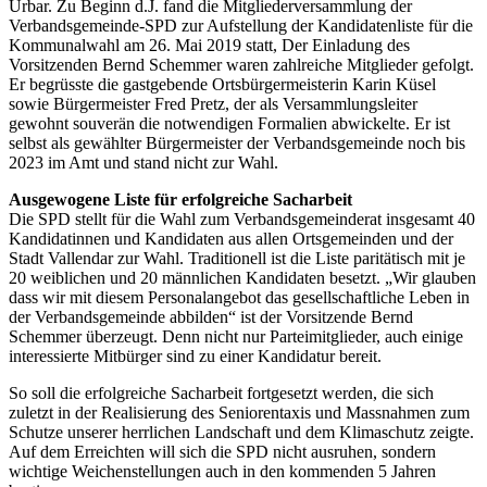
Urbar. Zu Beginn d.J. fand die Mitgliederversammlung der
Verbandsgemeinde-SPD zur Aufstellung der Kandidatenliste für die
Kommunalwahl am 26. Mai 2019 statt, Der Einladung des
Vorsitzenden Bernd Schemmer waren zahlreiche Mitglieder gefolgt.
Er begrüsste die gastgebende Ortsbürgermeisterin Karin Küsel
sowie Bürgermeister Fred Pretz, der als Versammlungsleiter
gewohnt souverän die notwendigen Formalien abwickelte. Er ist
selbst als gewählter Bürgermeister der Verbandsgemeinde noch bis
2023 im Amt und stand nicht zur Wahl.
Ausgewogene Liste für erfolgreiche Sacharbeit
Die SPD stellt für die Wahl zum Verbandsgemeinderat insgesamt 40
Kandidatinnen und Kandidaten aus allen Ortsgemeinden und der
Stadt Vallendar zur Wahl. Traditionell ist die Liste paritätisch mit je
20 weiblichen und 20 männlichen Kandidaten besetzt. „Wir glauben
dass wir mit diesem Personalangebot das gesellschaftliche Leben in
der Verbandsgemeinde abbilden“ ist der Vorsitzende Bernd
Schemmer überzeugt. Denn nicht nur Parteimitglieder, auch einige
interessierte Mitbürger sind zu einer Kandidatur bereit.
So soll die erfolgreiche Sacharbeit fortgesetzt werden, die sich
zuletzt in der Realisierung des Seniorentaxis und Massnahmen zum
Schutze unserer herrlichen Landschaft und dem Klimaschutz zeigte.
Auf dem Erreichten will sich die SPD nicht ausruhen, sondern
wichtige Weichenstellungen auch in den kommenden 5 Jahren