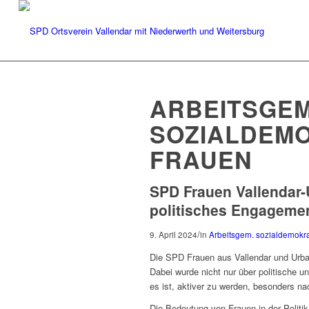
ARBEITSGEM
SOZIALDEM
FRAUEN
SPD Frauen Vallendar
politisches Engageme
/
9. April 2024
in
Arbeitsgem. sozialdemokra
Die SPD Frauen aus Vallendar und Urbar
Dabei wurde nicht nur über politische 
es ist, aktiver zu werden, besonders n
Die Bedeutung von Frauen in der Politik