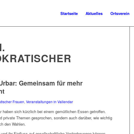
Startseite
Aktuelles
Ortsverein
.
OKRATISCHER
-Urbar: Gemeinsam für mehr
nt
tischer Frauen
,
Veranstaltungen in Vallendar
 haben sich kürzlich bei einem gemütlichen Essen getroffen.
und private Themen gesprochen, sondern auch darüber, wie wichtig
ach den Wahlen.
 und ihr Einfluss auf gesellschaftliche Veränderungen können