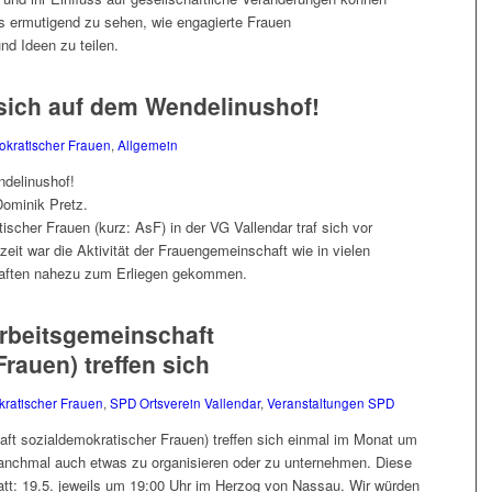
s ermutigend zu sehen, wie engagierte Frauen
 Ideen zu teilen.
 sich auf dem Wendelinushof!
okratischer Frauen
,
Allgemein
ndelinushof!
ominik Pretz.
scher Frauen (kurz: AsF) in der VG Vallendar traf sich vor
eit war die Aktivität der Frauengemeinschaft wie in vielen
aften nahezu zum Erliegen gekommen.
Arbeitsgemeinschaft
rauen) treffen sich
kratischer Frauen
,
SPD Ortsverein Vallendar
,
Veranstaltungen SPD
ft sozialdemokratischer Frauen) treffen sich einmal im Monat um
anchmal auch etwas zu organisieren oder zu unternehmen. Diese
tatt: 19.5. jeweils um 19:00 Uhr im Herzog von Nassau. Wir würden