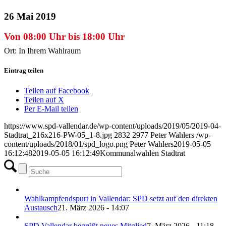
26 Mai 2019
Von 08:00 Uhr bis 18:00 Uhr
Ort: In Ihrem Wahlraum
Eintrag teilen
Teilen auf Facebook
Teilen auf X
Per E-Mail teilen
https://www.spd-vallendar.de/wp-content/uploads/2019/05/2019-04-
Stadtrat_216x216-PW-05_1-8.jpg
2832
2977
Peter Wahlers
/wp-
content/uploads/2018/01/spd_logo.png
Peter Wahlers
2019-05-05
16:12:48
2019-05-05 16:12:49
Kommunalwahlen Stadtrat
Wahlkampfendspurt in Vallendar: SPD setzt auf den direkten
Austausch
21. März 2026 - 14:07
SPD Vallendar begrüßt neues Mitglied
7. März 2026 - 11:18