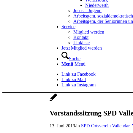
Niederwerth
Jusos – Jugend
Arbeitsgem. sozialdemokratisch
Arbeitsgem. der Seniorinnen u
Service
Mitglied werden
Kontakt
Linkliste
Jetzt Mitglied werden
Suche
Menü
Menü
Link zu Facebook
Link zu Mail
Link zu Instagram
Vorstandssitzung SPD Valle
13. Juni 2019
/
in
SPD Ortsverein Vallendar
,