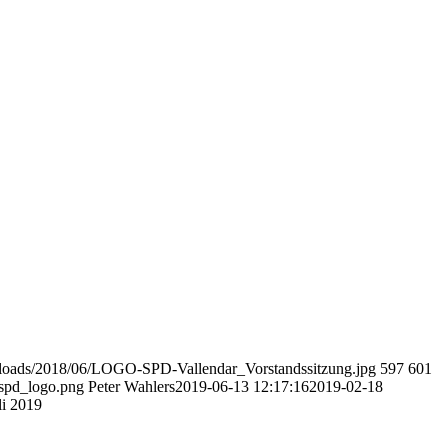
uploads/2018/06/LOGO-SPD-Vallendar_Vorstandssitzung.jpg
597
601
/spd_logo.png
Peter Wahlers
2019-06-13 12:17:16
2019-02-18
li 2019