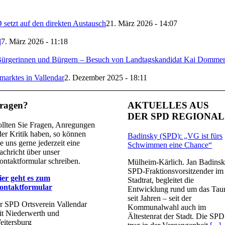
setzt auf den direkten Austausch
21. März 2026 - 14:07
d
7. März 2026 - 11:18
Bürgerinnen und Bürgern – Besuch von Landtagskandidat Kai Domme
arktes in Vallendar
2. Dezember 2025 - 18:11
ragen?
AKTUELLES AUS
DER SPD REGIONAL
ollten Sie Fragen, Anregungen
er Kritik haben, so können
Badinsky (SPD): „VG ist fürs
e uns gerne jederzeit eine
Schwimmen eine Chance“
chricht über unser
ntaktformular schreiben.
Mülheim-Kärlich. Jan Badinsk
SPD-Fraktionsvorsitzender im
ier geht es zum
Stadtrat, begleitet die
ontaktformular
Entwicklung rund um das Taur
seit Jahren – seit der
r SPD Ortsverein Vallendar
Kommunalwahl auch im
it Niederwerth und
Ältestenrat der Stadt. Die SPD
eitersburg