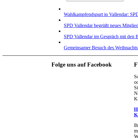
Wahlkampfendspurt in Vallendar: SPD 
SPD Vallendar begrüßt neues Mitglie
SPD Vallendar im Gespräch mit den 
Gemeinsamer Besuch des Weihnachtsm
Folge uns auf Facebook
F
S
od
Si
Na
Ko
H
K
Ih
m
W