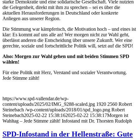
starke Demokratie und eine solidarische Gesellschaft. Viele nutzten
die Gelegenheit, direkt mit ihm zu sprechen – sei es über die
aktuellen Herausforderungen in Deutschland oder konkrete
Anliegen aus unserer Region.
Die Stimmung war kämpferisch, die Motivation hoch – und eines ist
klar: Es kommt auf uns alle an! Wer morgen nicht zur Wahl geht,
überlässt anderen die Entscheidung über unsere Zukunft. Wer eine
gerechte, soziale und fortschrittliche Politik will, setzt auf die SPD!
Also: Morgen zur Wahl gehen und mit beiden Stimmen SPD
wählen!
Für eine Politik mit Herz, Verstand und sozialer Verantwortung.
Jede Stimme zählt!
https://www.spd-vallendar.de/wp-
content/uploads/2025/02/IMG_9288-scaled.jpg
1920
2560
Robert
Steinebach
/wp-content/uploads/2018/01/spd_logo.png
Robert
Steinebach
2025-02-22 15:38:16
2025-02-22 15:38:17
Morgen ist
Wahltag – Jede Stimme zählt! Infostand mit Dr. Thorsten Rudolph
SPD-Infostand in der Hellenstraße: Gute