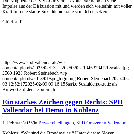
Die Mitglieder des SPD-Ortsvereins Vallendar nahmen viele
Impulse aus der Diskussion mit und werden sich weiterhin mit voller
Kraft für eine starke Sozialdemokratie vor Ort einsetzen.
Glück auf.
https://www.spd-vallendar.de/wp-
content/uploads/2025/02/PXL_20250203_184637847-1-scaled.jpg
2560
1928
Robert Steinebach
/wp-
content/uploads/2018/01/spd_logo.png
Robert Steinebach
2025-02-
03 12:52:17
2025-02-09 09:16:15
Starke Sozialdemokratie als
Antwort auf den Tabubruch
Ein starkes Zeichen gegen Rechts: SPD
Vallendar bei Demo in Koblenz
1. Februar 2025
/
in
Pressemitteilungen
,
SPD Ortsverein Vallendar
Koblenz. “Wir sind die Brandmauer!“ Unter diesem Slogan