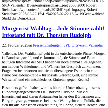
https://www.spd-vallendar.de/wp-content/uploads/2024/05/LOGO-
SPD-Vallendar_Buergergespraech.ai-1.png
2000
2000
Robert
Steinebach
/wp-content/uploads/2018/01/spd_logo.png
Robert
Steinebach
2025-02-22 15:41:54
2025-02-22 16:24:19
Geht wählen!
Stärkt die Demokratie!
Morgen ist Wahltag – Jede Stimme zählt!
Infostand mit Dr. Thorsten Rudolph
22. Februar 2025
/
in
Pressemitteilungen
,
SPD Ortsverein Vallendar
Vallendar. Der Wahlkampf geht in die entscheidende Phase: Morgen
ist Bundestagswahl, und es kommt auf jede Stimme an! Beim
heutigen Infostand der SPD haben wir noch einmal alles gegeben,
um mit den Wählerinnen und Wählern ins Gespräch zu kommen,
Fragen zu beantworten und sie zu überzeugen: Es braucht eine
starke Sozialdemokratie – für soziale Gerechtigkeit, eine stabile
Wirtschaft und ein entschiedenes Eintreten gegen Rechts!
Besonders gefreut haben wir uns über die Unterstützung unseres
Bundestagsabgeordneten Dr. Thorsten Rudolph. Mit viel
Engagement und klaren Argumenten hat er den Bürgerinnen und
Bürgern gezeigt, worum es bei dieser Wahl geht: eine Politik, die
sich für alle Menschen einsetzt, für gute Löhne, sichere Renten, eine