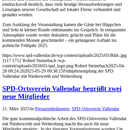
eindrucksvoll deutlich, dass viele heutige Herausforderungen und
Lösungen unserer Gesellschaft auf lokaler Ebene verhandelt und
gestaltet werden.
Zum Ausklang der Veranstaltung kamen die Gäste bei Häppchen
und Sekt in kleiner Runde miteinander ins Gespräch. In entspannter
Atmosphäre wurde weiter diskutiert, gelacht und Pläne für die
kommenden Monate geschmiedet – ein gelungener Auftakt ins
politische Frühjahr 2025.
https://www.spd-vallendar.de/wp-content/uploads/2025/05/Bild-.jpg
1117
1712
Robert Steinebach
/wp-
content/uploads/2018/01/spd_logo.png
Robert Steinebach
2025-04-
28 09:24:20
2025-05-29 09:38:15
Frühjahrsempfang der SPD
Vallendar mit Niederwerth und Weitersburg
SPD-Ortsverein Vallendar begrüßt zwei
neue Mitglieder
21. März 2025
/
in
Pressemitteilungen
,
SPD Ortsverein Vallendar
Die gute kommunalpolitische Arbeit des SPD-Ortsvereins Vallendar
mit Niederwerth und Weitersburg macht ihn auch für neue
Mitglieder attraktiv: In der jüngsten Vorstandssitzung wurden Ute