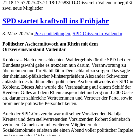
21 18:17:57
2025-03-21 18:17:58
SPD-Ortsverein Vallendar begrüßt
zwei neue Mitglieder
SPD startet kraftvoll ins Frühjahr
8. März 2025
/
in
Pressemitteilungen
,
SPD Ortsverein Vallendar
Politischer Aschermittwoch am Rhein mit dem
Ortsvereinsvorstand Vallendar
Koblenz – Nach dem schlechten Wahlergebnis für die SPD bei der
Bundestagswahl gehe es trotzdem nun darum, Verantwortung zu
übernehmen und für Stabilität in Deutschland zu sorgen. Das sagte
der rheinland-pfälzischer Ministerpräsident Alexander Schweitzer
anlässlich des traditionellen politischen Aschermittwochs der SPD in
Koblenz. Dieses Jahr wurde die Veranstaltung auf einem Schiff der
Reederei Gilles auf dem Rhein ausgerichtet und zog rund 200 Gäste
an, darunter zahlreiche Vertreterinnen und Vertreter der Partei sowie
prominente politische Persönlichkeiten.
Auch der SPD-Ortsverein war mit seiner Vorsitzenden Natalja
Kreuter und dem stellvertretenden Vorsitzenden Robert Steinebach
vertreten. Gemeinsam mit weiteren Mitgliedern der
Sozialdemokratie erlebten sie einen Abend voller politischer Impulse
und spannender Diskussionen.