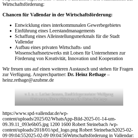
Wirtschaftsförderung:
Chancen für Vallendar in der Wirtschaftsförderung:
Entwicklung eines interkommunalen Gewerbegebietes
Einführung eines Leerstandmanagements
Schaffung eines Alleinstellungsmerkmals für die Stadt
Vallendar
Aufbau eines privaten Wirtschafts- und
Wissenschaftsnetzwerks mit Lotsen für Unternehmen zur
Förderung von Kreativität, Innovation und Kooperation
Wir freuen uns auf einen weiteren Austausch und stehen für Fragen
zur Verfügung. Ansprechpartner:
Dr. Heinz Rethage
–
heinz.rethage@azubme.de
v. l. n. r.: Lothar Janzen, Stadtbürgermeister Wolfgang
Heitmann, Dieter Klöckner, Dr. Heinz Rethage
https://www.spd-vallendar.de/wp-
content/uploads/2025/02/WhatsApp-Bild-2025-01-14-um-
09.39.11_093e6b05.jpg
1200
1600
Robert Steinebach
/wp-
content/uploads/2018/01/spd_logo.png
Robert Steinebach
2025-02-
09 09:04:55
2025-02-09 09:04:56
Wirtschaftsförderung in Vallendar: