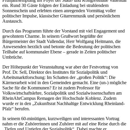
Frühjahrsempfang ins Foyer der Stadt- und Kongresshalle Vallendar
ein. Rund 30 Gäste folgten der Einladung bei strahlendem
Sonnenschein und erlebten einen anregenden Vormittag voller
politischer Impulse, klassischer Gitarrenmusik und persönlichem
Austausch.
Durch das Programm führte der Vorstand mit viel Engagement und
gewohntem Charme. In seinem Grußwort begrüßte der
Bürgermeister der Stadt Vallendar, Herr Wolfgang Heitmann, die
Anwesenden herzlich und betonte die Bedeutung der politischen
Teilhabe auf kommunaler Ebene – gerade in Zeiten politischer
Umbrüche.
Der Höhepunkt der Veranstaltung war aber der Festvortrag von
Prof. Dr. Sell, Direktor des Institutes für Sozialpolitik und
Arbeitsmarktforschung: Im Schatten der „großen Politik“: Die
Kärrnerarbeit wird in den Gemeinden gemacht. Eine (un-) mögliche
Sache für die Kommunen? Er ist zudem Professor für
Volkswirtschaftslehre, Sozialpolitik und Sozialwissenschaften am
RheinAhrCampus Remagen der Hochschule Koblenz. Zudem
wurde er in den „Zukunftsrat Nachhaltige Entwicklung Rheinland-
Pfalz“ berufen.
In seinem 60-minütigen, kurzweiligen und interessanten Vortrag
nahm er die Zuhörerinnen und Zuhörer mit auf eine Reise durch die
„Tiefen und Untiefen der Sozialpolitik“. Dabei machte er