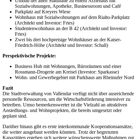
Umbau der alten Stadthalle zu einem Ärztehaus mit
Sozialwohnungen, Apotheke, Businessroom und Café
Parkplatz auf Kreyers Wiese
Wohnhaus mit Sozialwohnungen auf dem Rialto-Parkplatz
(Architekt und Investor: Fries)
Studentenwohnhaus an der B 42 (Architekt und Investor:
Fries)
Zwei bis drei hochpreisige Wohnhäuser an der Kaiser-
Friedrich-Höhe (Architekt und Investor: Schall)
Perspektivische Projekte:
Business Hub mit Wohnungen, Büroräumen und einer
Rossmann-Drogerie am Kreisel (Investor: Sparkasse)
Wohn- und Gewerbegebiet mit Parkhaus am Rheinufer Nord
Fazit
Die Stadtverwaltung von Vallendar verfügt nicht über ausreichende
personelle Ressourcen, um die Wirtschaftsförderung intensiver zu
betreiben. Umso bemerkenswerter ist die Vielzahl an attraktiven
Ansiedlungs- und Wohnprojekten, die bereits umgesetzt oder
geplant sind.
Darüber hinaus gibt es erste interkommunale Kooperationsansätze,
die weiter ausgebaut werden könnten. Trotz der begrenzten
Kapazitäten ergeben sich weitere wünschenswerte Maßnahmen zur