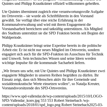
Quintes und Philipp Krautkrämer offiziell willkommen geheißen.
Ute Quintes übernimmt zugleich eine verantwortungsvolle Aufgabe
im Ortsverein – sie wurde als Schriftführerin in den Vorstand
gewählt. Sie verfügt über eine reiche Erfahrung in der
Kommunalverwaltung und wird mit ihrem Engagement die
Vorstandsarbeit bereichern und tatkräftig unterstützen. Als Mitglied
des Stadtrats unterstützt sie die SPD Fraktion bereits seit Beginn der
Wahlperiode.
Philipp Krautkrämer bringt seine Expertise bereits in die politische
Arbeit ein: Er ist nicht nur neues Mitglied im Ortsverein, sondern
engagiert sich auch für die SPD-Fraktion im Ausschuss für Technik
und Umwelt. Sein technisches Wissen und seine Ideen werden
wichtige Impulse für die kommunale Sacharbeit liefern.
„Wir freuen uns sehr, mit Ute Quintes und Philipp Krautkrämer zwei
engagierte Mitglieder in unseren Reihen begrüßen zu dürfen. Ihr
Einsatz zeigt, dass sich Menschen aktiv für ihre Gemeinde und
sozialdemokratische Werte einsetzen wollen“, so Natalja Kreuter,
Vorstandsvorsitzende des SPD-Ortsvereins.
https://www.spd-vallendar.de/wp-content/uploads/2015/10/LOGO-
SPD-Vallendar_konv.jpg
553
553
Robert Steinebach
/wp-
content/uploads/2018/01/spd_logo.png
Robert Steinebach
2025-03-