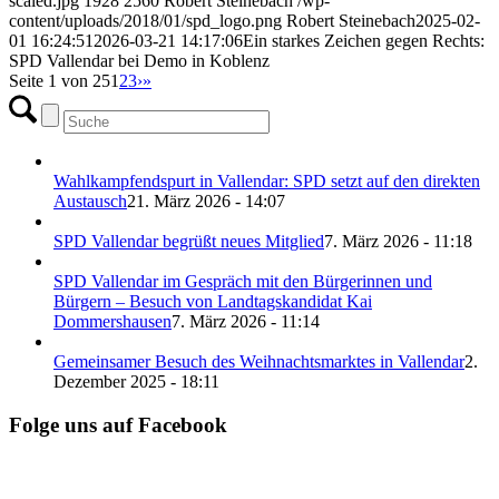
scaled.jpg
1928
2560
Robert Steinebach
/wp-
content/uploads/2018/01/spd_logo.png
Robert Steinebach
2025-02-
01 16:24:51
2026-03-21 14:17:06
Ein starkes Zeichen gegen Rechts:
SPD Vallendar bei Demo in Koblenz
Seite 1 von 25
1
2
3
›
»
Wahlkampfendspurt in Vallendar: SPD setzt auf den direkten
Austausch
21. März 2026 - 14:07
SPD Vallendar begrüßt neues Mitglied
7. März 2026 - 11:18
SPD Vallendar im Gespräch mit den Bürgerinnen und
Bürgern – Besuch von Landtagskandidat Kai
Dommershausen
7. März 2026 - 11:14
Gemeinsamer Besuch des Weihnachtsmarktes in Vallendar
2.
Dezember 2025 - 18:11
Folge uns auf Facebook