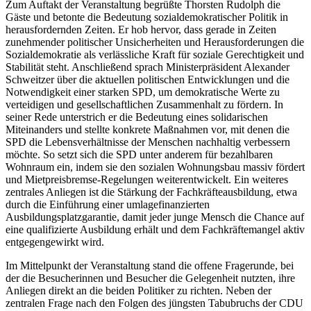
Zum Auftakt der Veranstaltung begrüßte Thorsten Rudolph die
Gäste und betonte die Bedeutung sozialdemokratischer Politik in
herausfordernden Zeiten. Er hob hervor, dass gerade in Zeiten
zunehmender politischer Unsicherheiten und Herausforderungen die
Sozialdemokratie als verlässliche Kraft für soziale Gerechtigkeit und
Stabilität steht. Anschließend sprach Ministerpräsident Alexander
Schweitzer über die aktuellen politischen Entwicklungen und die
Notwendigkeit einer starken SPD, um demokratische Werte zu
verteidigen und gesellschaftlichen Zusammenhalt zu fördern. In
seiner Rede unterstrich er die Bedeutung eines solidarischen
Miteinanders und stellte konkrete Maßnahmen vor, mit denen die
SPD die Lebensverhältnisse der Menschen nachhaltig verbessern
möchte. So setzt sich die SPD unter anderem für bezahlbaren
Wohnraum ein, indem sie den sozialen Wohnungsbau massiv fördert
und Mietpreisbremse-Regelungen weiterentwickelt. Ein weiteres
zentrales Anliegen ist die Stärkung der Fachkräfteausbildung, etwa
durch die Einführung einer umlagefinanzierten
Ausbildungsplatzgarantie, damit jeder junge Mensch die Chance auf
eine qualifizierte Ausbildung erhält und dem Fachkräftemangel aktiv
entgegengewirkt wird.
Im Mittelpunkt der Veranstaltung stand die offene Fragerunde, bei
der die Besucherinnen und Besucher die Gelegenheit nutzten, ihre
Anliegen direkt an die beiden Politiker zu richten. Neben der
zentralen Frage nach den Folgen des jüngsten Tabubruchs der CDU