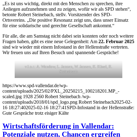
„Es ist uns wichtig, direkt mit den Menschen zu sprechen, ihre
Anliegen aufzunehmen und zu zeigen, wofür wir als SPD stehen“,
betonte Robert Steinebach, stellv. Vorsitzender des SPD-
Ortsvereins. „Die positive Resonanz zeigt uns, dass unser Einsatz
für eine solidarische und gerechte Gesellschaft ankommt.“
Für alle, die am Samstag nicht dabei sein konnten oder noch weitere
Fragen haben, gibt es eine neue Gelegenheit: Am
22. Februar 2025
sind wir wieder mit einem Infostand in der Hellenstraße vertreten.
Wir freuen uns auf Ihren Besuch und spannende Gespräche!
v.l.n.r.: A. Wandow, L. Janzen, W. Janzen, K. Küsel, R.
Steinebach
https://www.spd-vallendar.de/wp-
content/uploads/2025/02/PXL_20250215_100218201.MP_-
scaled.jpg
1928
2560
Robert Steinebach
/wp-
content/uploads/2018/01/spd_logo.png
Robert Steinebach
2025-02-
16 18:27:40
2025-02-16 18:27:41
SPD-Infostand in der Hellenstraße:
Gute Gespräche trotz eisiger Kälte
Wirtschaftsförderung in Vallendar:
Potenziale nutzen, Chancen ergreifen