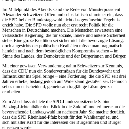
Im Mittelpunkt des Abends stand die Rede von Ministerpräsident
Alexander Schweitzer. Offen und selbstkritisch räumte er ein, dass
die SPD bei der Bundestagswahl nicht das gewünschte Ergebnis
erzielt habe. Die SPD wolle nun aber erst recht Politik für die
Menschen in Deutschland machen. Die Menschen erwarteten eine
verlässliche Regierung, die für soziale, innere und äußere Sicherheit
stehe. Eine große Koalition sei sicher nicht die bevorzugte Lösung,
doch angesichts der politischen Realitäten müsse man pragmatisch
handeln und nach dem bestmöglichen Kompromiss suchen – im
Sinne des Landes, der Demokratie und der Bürgerinnen und Bürger.
Mit einer gewissen Verwunderung nahm Schweitzer zur Kenntnis,
dass die CDU nun ein Sondervermögen für die Bundeswehr und
Infrastruktur ins Spiel bringe – eine Forderung, die die SPD seit drei
Jahren erhebe, bislang jedoch auf Widerstand gestoßen sei. Dennoch
sei es nun entscheidend, gemeinsam tragfähige Lösungen zu
erarbeiten.
Zum Abschluss richtete die SPD-Landesvorsitzende Sabine
Bätzing-Lichtenthäler den Blick in die Zukunft und erinnerte an die
bevorstehende Landtagswahl im nächsten Jahr. Sie machte deutlich,
dass die SPD Rheinland-Pfalz bereit für den Wahlkampf sei und
sich mit aller Kraft für die Interessen der Bürgerinnen und Bürger
einsetzen werde.