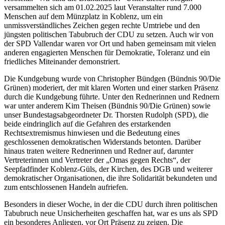
versammelten sich am 01.02.2025 laut Veranstalter rund 7.000
Menschen auf dem Münzplatz in Koblenz, um ein
unmissverständliches Zeichen gegen rechte Umtriebe und den
jüngsten politischen Tabubruch der CDU zu setzen. Auch wir von
der SPD Vallendar waren vor Ort und haben gemeinsam mit vielen
anderen engagierten Menschen für Demokratie, Toleranz und ein
friedliches Miteinander demonstriert.
Die Kundgebung wurde von Christopher Bündgen (Bündnis 90/Die
Grünen) moderiert, der mit klaren Worten und einer starken Präsenz
durch die Kundgebung führte. Unter den Rednerinnen und Rednern
war unter anderem Kim Theisen (Bündnis 90/Die Grünen) sowie
unser Bundestagsabgeordneter Dr. Thorsten Rudolph (SPD), die
beide eindringlich auf die Gefahren des erstarkenden
Rechtsextremismus hinwiesen und die Bedeutung eines
geschlossenen demokratischen Widerstands betonten. Darüber
hinaus traten weitere Rednerinnen und Redner auf, darunter
Vertreterinnen und Vertreter der „Omas gegen Rechts“, der
Seepfadfinder Koblenz-Güls, der Kirchen, des DGB und weiterer
demokratischer Organisationen, die ihre Solidarität bekundeten und
zum entschlossenen Handeln aufriefen.
Besonders in dieser Woche, in der die CDU durch ihren politischen
Tabubruch neue Unsicherheiten geschaffen hat, war es uns als SPD
ein besonderes Anliegen, vor Ort Präsenz zu zeigen. Die