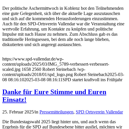
Der politische Aschermittwoch in Koblenz bot den Teilnehmenden
eine gute Gelegenheit, sich über die aktuelle Lage auszutauschen
und sich auf die kommenden Herausforderungen einzustimmen.
Auch für den SPD-Ortsverein Vallendar war die Veranstaltung eine
wertvolle Erfahrung, um Kontakte zu knüpfen und politische
Impulse mit nach Hause zu nehmen. Zum Abschluss gab es das
traditionelle Heringsessen, bei dem alle noch lange blieben,
diskutierten und sich angeregt austauschten.
https://www.spd-vallendar.de/wp-
content/uploads/2025/03/IMG_5789-verbessert-verbessert-
scaled.jpg
1658
2560
Robert Steinebach
/wp-
content/uploads/2018/01/spd_logo.png
Robert Steinebach
2025-03-
08 08:16:10
2025-03-08 08:16:11
SPD startet kraftvoll ins Frühjahr
Danke für Eure Stimme und Euren
Einsatz!
25. Februar 2025
/
in
Pressemitteilungen
,
SPD Ortsverein Vallendar
Die Bundestagswahl 2025 liegt hinter uns, und auch wenn das
Ergebnis für die SPD auf Bundesebene bitter ausfiel, möchten wir