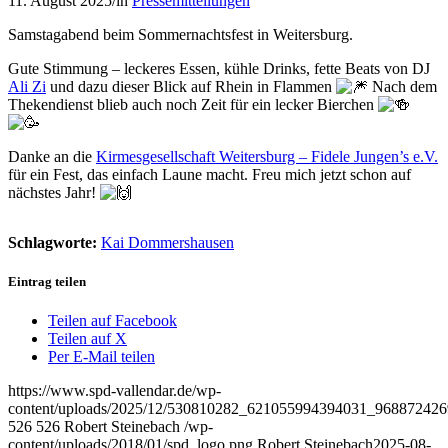
11. August 2025
/
in
Pressemitteilungen
Samstagabend beim Sommernachtsfest in Weitersburg.
Gute Stimmung – leckeres Essen, kühle Drinks, fette Beats von DJ
Ali Zi
und dazu dieser Blick auf Rhein in Flammen
Nach dem
Thekendienst blieb auch noch Zeit für ein lecker Bierchen
Danke an die
Kirmesgesellschaft Weitersburg – Fidele Jungen’s e.V.
für ein Fest, das einfach Laune macht. Freu mich jetzt schon auf
nächstes Jahr!
Schlagworte:
Kai Dommershausen
Eintrag teilen
Teilen auf Facebook
Teilen auf X
Per E-Mail teilen
https://www.spd-vallendar.de/wp-
content/uploads/2025/12/530810282_621055994394031_968872426
526
526
Robert Steinebach
/wp-
content/uploads/2018/01/spd_logo.png
Robert Steinebach
2025-08-