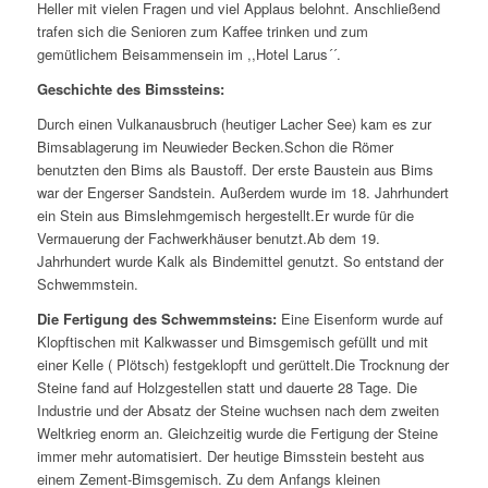
Heller mit vielen Fragen und viel Applaus belohnt. Anschließend
trafen sich die Senioren zum Kaffee trinken und zum
gemütlichem Beisammensein im ,,Hotel Larus´´.
Geschichte des Bimssteins:
Durch einen Vulkanausbruch (heutiger Lacher See) kam es zur
Bimsablagerung im Neuwieder Becken.Schon die Römer
benutzten den Bims als Baustoff. Der erste Baustein aus Bims
war der Engerser Sandstein. Außerdem wurde im 18. Jahrhundert
ein Stein aus Bimslehmgemisch hergestellt.Er wurde für die
Vermauerung der Fachwerkhäuser benutzt.Ab dem 19.
Jahrhundert wurde Kalk als Bindemittel genutzt. So entstand der
Schwemmstein.
Die Fertigung des Schwemmsteins:
Eine Eisenform wurde auf
Klopftischen mit Kalkwasser und Bimsgemisch gefüllt und mit
einer Kelle ( Plötsch) festgeklopft und gerüttelt.Die Trocknung der
Steine fand auf Holzgestellen statt und dauerte 28 Tage. Die
Industrie und der Absatz der Steine wuchsen nach dem zweiten
Weltkrieg enorm an. Gleichzeitig wurde die Fertigung der Steine
immer mehr automatisiert. Der heutige Bimsstein besteht aus
einem Zement-Bimsgemisch. Zu dem Anfangs kleinen