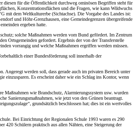
diesen für die Öffentlichkeit durchweg ominösen Begriffen steht für
gflächen, Konzentrationsflächen und die Fragen, wie kann Wildwuchs
G mit dem Weltkulturerbe (Sichtachse). Die Vorgabe des Landes ist:
. Bendorf und Höhr-Grenzhausen, eine Gemeindegrenzen übergreifende
Gemeinden ergeben hatte.
limaschutz; solche Maßnahmen werden vom Bund gefördert. Im Zentrum
n Ortsgemeinden gefordert. Ergebnis der von der Transferstelle
emeinden vorrangig und welche Maßnahmen ergriffen werden müssen.
behaltlich einer Bundesförderung soll innerhalb der
Angeregt werden soll, dass gerade auch im privaten Bereich unter
 einzusparen. Es erscheint daher wie ein Schlag ins Kontor, wenn
itere Maßnahmen wie Brandschutz, Alarmierungssystem usw. wurden
etische Sanierungsmaßnahmen, wie jetzt von den Grünen beantragt.
gungszulage“, grundsätzlich beschlossen hat; dies ist ein wertvolles
chule. Bei Einrichtung der Regionalen Schule 1993 waren es 290
er 420 Schülern praktisch aus allen Nähten, eine Steigerung der