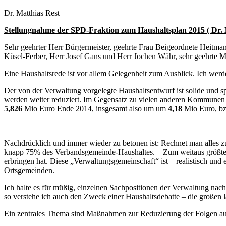
Dr. Matthias Rest
Stellungnahme der SPD-Fraktion zum
Haushaltsplan 2015 ( Dr. 
Sehr geehrter Herr Bürgermeister, geehrte Frau Beigeordnete Heitma
Küsel-Ferber, Herr Josef Gans und Herr Jochen Währ, sehr geehrte Mi
Eine Haushaltsrede ist vor allem Gelegenheit zum Ausblick. Ich werd
Der von der Verwaltung vorgelegte Haushaltsentwurf ist solide und
werden weiter reduziert. Im Gegensatz zu vielen anderen Kommunen ge
5,826
Mio Euro Ende 2014, insgesamt also um um
4,18
Mio Euro, b
Nachdrücklich und immer wieder zu betonen ist: Rechnet man alles 
knapp 75% des Verbandsgemeinde-Haushaltes. – Zum weitaus größten 
erbringen hat. Diese „Verwaltungsgemeinschaft“ ist – realistisch und
Ortsgemeinden.
Ich halte es für müßig, einzelnen Sachpositionen der Verwaltung nachz
so verstehe ich auch den Zweck einer Haushaltsdebatte – die große
Ein zentrales Thema sind Maßnahmen zur Reduzierung der Folgen au