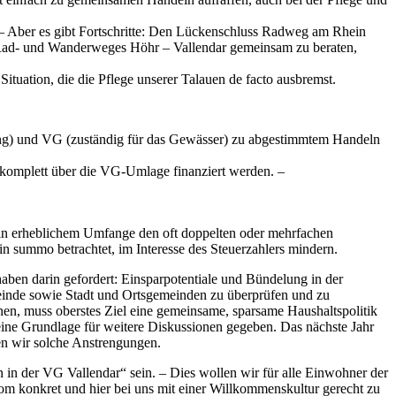
 Aber es gibt Fortschritte: Den Lückenschluss Radweg am Rhein
s Rad- und Wanderweges Höhr – Vallendar gemeinsam zu beraten,
ituation, die die Pflege unserer Talauen de facto ausbremst.
tung) und VG (zuständig für das Gewässer) zu abgestimmtem Handeln
t komplett über die VG-Umlage finanziert werden. –
 in erheblichem Umfange den oft doppelten oder mehrfachen
 summo betrachtet, im Interesse des Steuerzahlers mindern.
aben darin gefordert: Einsparpotentiale und Bündelung in der
inde sowie Stadt und Ortsgemeinden zu überprüfen und zu
nen, muss oberstes Ziel eine gemeinsame, sparsame Haushaltspolitik
eine Grundlage für weitere Diskussionen gegeben. Das nächste Jahr
en wir solche Anstrengungen.
 in der VG Vallendar“ sein. – Dies wollen wir für alle Einwohner der
 konkret und hier bei uns mit einer Willkommenskultur gerecht zu