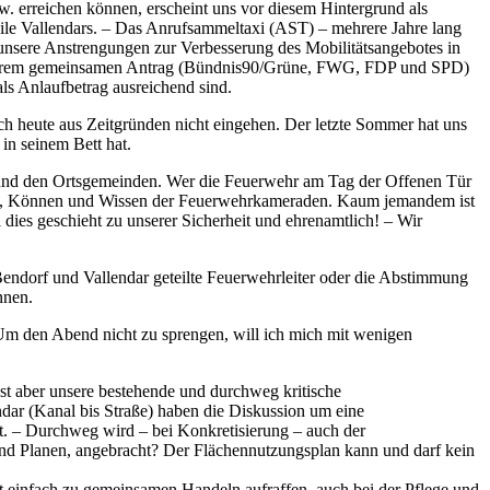
 erreichen können, erscheint uns vor diesem Hintergrund als
ile Vallendars. – Das Anrufsammeltaxi (AST) – mehrere Jahre lang
 unsere Anstrengungen zur Verbesserung des Mobilitätsangebotes in
n unserem gemeinsamen Antrag (Bündnis90/Grüne, FWG, FDP und SPD)
ls Anlaufbetrag ausreichend sind.
 heute aus Zeitgründen nicht eingehen. Der letzte Sommer hat uns
in seinem Bett hat.
dt und den Ortsgemeinden. Wer die Feuerwehr am Tag der Offenen Tür
ment, Können und Wissen der Feuerwehrkameraden. Kaum jemandem ist
dies geschieht zu unserer Sicherheit und ehrenamtlich! – Wir
Bendorf und Vallendar geteilte Feuerwehrleiter oder die Abstimmung
nnen.
Um den Abend nicht zu sprengen, will ich mich mit wenigen
st aber unsere bestehende und durchweg kritische
dar (Kanal bis Straße) haben die Diskussion um eine
. – Durchweg wird – bei Konkretisierung – auch der
und Planen, angebracht? Der Flächennutzungsplan kann und darf kein
ht einfach zu gemeinsamen Handeln aufraffen, auch bei der Pflege und