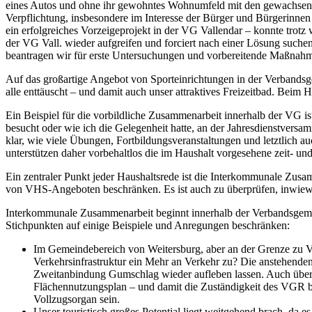
eines Autos und ohne ihr gewohntes Wohnumfeld mit den gewachsenen 
Verpflichtung, insbesondere im Interesse der Bürger und Bürgerinn
ein erfolgreiches Vorzeigeprojekt in der VG Vallendar – konnte trot
der VG Vall. wieder aufgreifen und forciert nach einer Lösung suc
beantragen wir für erste Untersuchungen und vorbereitende Maßnahme
Auf das großartige Angebot von Sporteinrichtungen in der Verbands
alle enttäuscht – und damit auch unser attraktives Freizeitbad. Beim 
Ein Beispiel für die vorbildliche Zusammenarbeit innerhalb der VG i
besucht oder wie ich die Gelegenheit hatte, an der Jahresdienstv
klar, wie viele Übungen, Fortbildungsveranstaltungen und letztlich 
unterstützen daher vorbehaltlos die im Haushalt vorgesehene zeit- un
Ein zentraler Punkt jeder Haushaltsrede ist die Interkommunale Zusa
von VHS-Angeboten beschränken. Es ist auch zu überprüfen, inwiew
Interkommunale Zusammenarbeit beginnt innerhalb der Verbandsgemein
Stichpunkten auf einige Beispiele und Anregungen beschränken:
Im Gemeindebereich von Weitersburg, aber an der Grenze zu Va
Verkehrsinfrastruktur ein Mehr an Verkehr zu? Die anstehende
Zweitanbindung Gumschlag wieder aufleben lassen. Auch über
Flächennutzungsplan – und damit die Zuständigkeit des VGR be
Vollzugsorgan sein.
Unser touristisch großes Potential liegt weitgehend brach, da