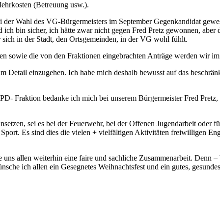
 Mehrkosten (Betreuung usw.).
 der Wahl des VG-Bürgermeisters im September Gegenkandidat gewese
 bin sicher, ich hätte zwar nicht gegen Fred Pretz gewonnen, aber do
 sich in der Stadt, den Ortsgemeinden, in der VG wohl fühlt.
en sowie die von den Fraktionen eingebrachten Anträge werden wir im
m Detail einzugehen. Ich habe mich deshalb bewusst auf das beschränkt
- Fraktion bedanke ich mich bei unserem Bürgermeister Fred Pretz, s
setzen, sei es bei der Feuerwehr, bei der Offenen Jugendarbeit oder für
 Sport. Es sind dies die vielen + vielfältigen Aktivitäten freiwillige
 uns allen weiterhin eine faire und sachliche Zusammenarbeit. Denn –
sche ich allen ein Gesegnetes Weihnachtsfest und ein gutes, gesunde