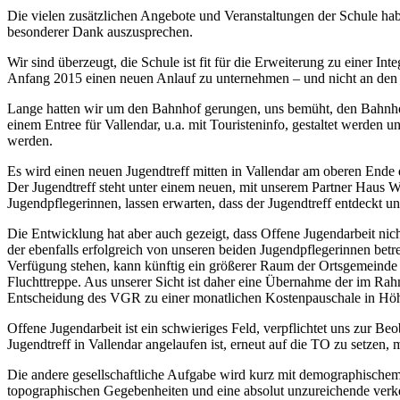
Die vielen zusätzlichen Angebote und Veranstaltungen der Schule habe
besonderer Dank auszusprechen.
Wir sind überzeugt, die Schule ist fit für die Erweiterung zu einer I
Anfang 2015 einen neuen Anlauf zu unternehmen – und nicht an den 
Lange hatten wir um den Bahnhof gerungen, uns bemüht, den Bahnhof 
einem Entree für Vallendar, u.a. mit Touristeninfo, gestaltet werden
werden.
Es wird einen neuen Jugendtreff mitten in Vallendar am oberen Ende 
Der Jugendtreff steht unter einem neuen, mit unserem Partner Haus W
Jugendpflegerinnen, lassen erwarten, dass der Jugendtreff entdeckt 
Die Entwicklung hat aber auch gezeigt, dass Offene Jugendarbeit nich
der ebenfalls erfolgreich von unseren beiden Jugendpflegerinnen bet
Verfügung stehen, kann künftig ein größerer Raum der Ortsgemeinde U
Fluchttreppe. Aus unserer Sicht ist daher eine Übernahme der im Rah
Entscheidung des VGR zu einer monatlichen Kostenpauschale in Höh
Offene Jugendarbeit ist ein schwieriges Feld, verpflichtet uns zur 
Jugendtreff in Vallendar angelaufen ist, erneut auf die TO zu setzen,
Die andere gesellschaftliche Aufgabe wird kurz mit demographischem 
topographischen Gegebenheiten und eine absolut unzureichende verke