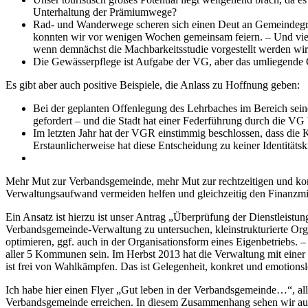
Unterhaltung der Prämiumwege?
Rad- und Wanderwege scheren sich einen Deut an Gemeindegre
konnten wir vor wenigen Wochen gemeinsam feiern. – Und viel
wenn demnächst die Machbarkeitsstudie vorgestellt werden wir
Die Gewässerpflege ist Aufgabe der VG, aber das umliegende Gel
Es gibt aber auch positive Beispiele, die Anlass zu Hoffnung geben:
Bei der geplanten Offenlegung des Lehrbaches im Bereich sei
gefordert – und die Stadt hat einer Federführung durch die V
Im letzten Jahr hat der VGR einstimmig beschlossen, dass die 
Erstaunlicherweise hat diese Entscheidung zu keiner Identitätskr
Mehr Mut zur Verbandsgemeinde, mehr Mut zur rechtzeitigen und kons
Verwaltungsaufwand vermeiden helfen und gleichzeitig den Finanzmit
Ein Ansatz ist hierzu ist unser Antrag „Überprüfung der Dienstleist
Verbandsgemeinde-Verwaltung zu untersuchen, kleinstrukturierte O
optimieren, ggf. auch in der Organisationsform eines Eigenbetriebs.
aller 5 Kommunen sein. Im Herbst 2013 hat die Verwaltung mit einer
ist frei von Wahlkämpfen. Das ist Gelegenheit, konkret und emotion
Ich habe hier einen Flyer „Gut leben in der Verbandsgemeinde…“, all
Verbandsgemeinde erreichen. In diesem Zusammenhang sehen wir auch