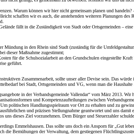
nzen. Warum können wir hier nicht gemeinsam planen und handeln? –
leicht schaffen wir es auch, die anstehenden weiteren Planungen de
d.
ände fällt in die Zuständigkeit von Stadt oder Ortsgemeinden – eine S
ner Mündung in den Rhein sind Stadt (zuständig für die Umfeldgestal
G bei dieser Maßnahme zugestimmt;
Kosten für die Schulsozialarbeit an den Grundschulen eingestellte Kraf
ise geführt.
truktiven Zusammenarbeit, sollte unser aller Devise sein. Das würde
telbedarf bei Stadt, Ortsgemeinden und VG, wenn man die Haushalte in
ungsangebote in der Verbandsgemeinde Vallendar“ vom März 2013. Wir h
rganisationsformen und Kompetenzaufteilungen zwischen Verbandsgeme
 – Um politischen Handlungsspielraum vor Ort zu erhalten und zu gewin
 ausführlichen und präzisen Stellungnahme geantwortet und uns damit 
slos uns dieses Ziel vorzunehmen. Dem Bürger und Steuerzahler schuld
erdings Emmelshausen. Das sollte uns doch ein Ansporn für „Gut leben
 die Bemühungen der Verwaltung, dem gestiegenen Flüchtlingszustrom