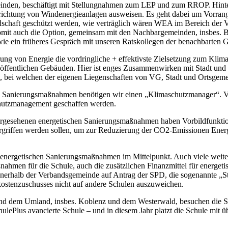
einden, beschäftigt mit Stellungnahmen zum LEP und zum RROP. Hinter 
rrichtung von Windenergieanlagen ausweisen. Es geht dabei um Vorran
schaft geschützt werden, wie verträglich wären WEA im Bereich der V
t somit auch die Option, gemeinsam mit den Nachbargemeinden, insbes
, wie ein früheres Gespräch mit unseren Ratskollegen der benachbarten 
arung von Energie die vordringliche + effektivste Zielsetzung zum K
fentlichen Gebäuden. Hier ist enges Zusammenwirken mit Stadt und de
ste, bei welchen der eigenen Liegenschaften von VG, Stadt und Ortsg
en Sanierungsmaßnahmen benötigen wir einen „Klimaschutzmanager“. Vor
schutzmanagement geschaffen werden.
sehenen energetischen Sanierungsmaßnahmen haben Vorbildfunktion. 
riffen werden sollen, um zur Reduzierung der CO2-Emissionen Energie
den energetischen Sanierungsmaßnahmen im Mittelpunkt. Auch viele we
aßnahmen für die Schule, auch die zusätzlichen Finanzmittel für energ
nnerhalb der Verbandsgemeinde auf Antrag der SPD, die sogenannte „Stei
ostenzuschusses nicht auf andere Schulen auszuweichen.
und dem Umland, insbes. Koblenz und dem Westerwald, besuchen die S
lePlus avancierte Schule – und in diesem Jahr platzt die Schule mit üb