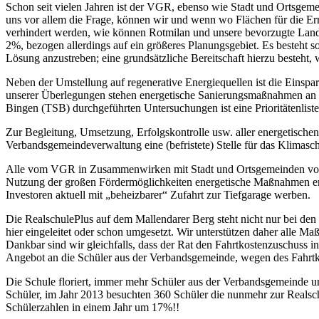
Schon seit vielen Jahren ist der VGR, ebenso wie Stadt und Ortsgem
uns vor allem die Frage, können wir und wenn wo Flächen für die E
verhindert werden, wie können Rotmilan und unsere bevorzugte Land
2%, bezogen allerdings auf ein größeres Planungsgebiet. Es besteh
Lösung anzustreben; eine grundsätzliche Bereitschaft hierzu besteht
Neben der Umstellung auf regenerative Energiequellen ist die Einsp
unserer Überlegungen stehen energetische Sanierungsmaßnahmen an öf
Bingen (TSB) durchgeführten Untersuchungen ist eine Prioritätenli
Zur Begleitung, Umsetzung, Erfolgskontrolle usw. aller energetisch
Verbandsgemeindeverwaltung eine (befristete) Stelle für das Klima
Alle vom VGR in Zusammenwirken mit Stadt und Ortsgemeinden vorge
Nutzung der großen Fördermöglichkeiten energetische Maßnahmen erg
Investoren aktuell mit „beheizbarer“ Zufahrt zur Tiefgarage werben.
Die RealschulePlus auf dem Mallendarer Berg steht nicht nur bei 
hier eingeleitet oder schon umgesetzt. Wir unterstützen daher alle M
Dankbar sind wir gleichfalls, dass der Rat den Fahrtkostenzuschuss i
Angebot an die Schüler aus der Verbandsgemeinde, wegen des Fahrtk
Die Schule floriert, immer mehr Schüler aus der Verbandsgemeinde 
Schüler, im Jahr 2013 besuchten 360 Schüler die nunmehr zur Realschu
Schülerzahlen in einem Jahr um 17%!!