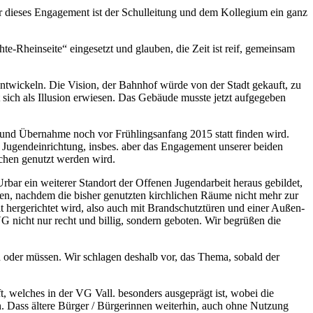
Für dieses Engagement ist der Schulleitung und dem Kollegium ein ganz
hte-Rheinseite“ eingesetzt und glauben, die Zeit ist reif, gemeinsam
ntwickeln. Die Vision, der Bahnhof würde von der Stadt gekauft, zu
t sich als Illusion erwiesen. Das Gebäude musste jetzt aufgegeben
g und Übernahme noch vor Frühlingsanfang 2015 statt finden wird.
 Jugendeinrichtung, insbes. aber das Engagement unserer beiden
ichen genutzt werden wird.
rbar ein weiterer Standort der Offenen Jugendarbeit heraus gebildet,
den, nachdem die bisher genutzten kirchlichen Räume nicht mehr zur
 hergerichtet wird, also auch mit Brandschutztüren und einer Außen-
 nicht nur recht und billig, sondern geboten. Wir begrüßen die
n oder müssen. Wir schlagen deshalb vor, das Thema, sobald der
, welches in der VG Vall. besonders ausgeprägt ist, wobei die
. Dass ältere Bürger / Bürgerinnen weiterhin, auch ohne Nutzung