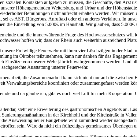
sozialen Kontakten aufgeben zu müssen, die Geschäfte, den Arzt usw.
en unserer Höhengemeinden Weitersburg und Urbar und der Höhenstadte
z wiederholter Bemühungen nicht aufrecht erhalten werden. Wir müssen
hen, sei es AST, Bürgerbus, Anruftaxi oder ein anderes Verfahren. I
n die Einstellung von 5.000€ im Haushalt. Wir glauben, dass 5.000€ a
gemeinde und die immerwährende Frage des Hochwasserschutzes will ich
Hochwasser hoffen wir, dass der Rhein auch weiterhin ausreichend Platz 
st unsere Freiwillige Feuerwehr mit ihren vier Löschzügen in der Sta
ersammlung im Oktober teilzunehmen, kann nur danken für das Engage
auch Einsätze von unserer Wehr jährlich wahrgenommen werden. Und all 
d sachgerechte Ausstattung unserer Feuerwehr.
mmenarbeit; die Zusammenarbeit kann sich nicht nur auf die zwischen 
eit Verwaltungsbereiche koordiniert oder zusammengefasst werden kö
de und da glaube ich, gibt es noch viel Luft für mehr Kooperation. 
llendar, steht eine Erweiterung des gastronomischen Angebots an. Läs
n Sanierungsmaßnahmen in der Kirchhohl und der Kirchstraße in Vallen
 die Ausweisung neuer Baugebiete wird zumindest wieder nachgedacht
troffen sein. Wäre da nicht ein frühzeitiges gemeinsames Überlegen 
 es uns nicht gelingt, es gemeinsam zu bewerben. Können wir uns da nic