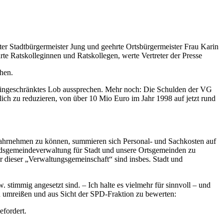
er Stadtbürgermeister Jung und geehrte Ortsbürgermeister Frau Karin
te Ratskolleginnen und Ratskollegen, werte Vertreter der Presse
ehen.
neingeschränktes Lob aussprechen. Mehr noch: Die Schulden der VG
ich zu reduzieren, von über 10 Mio Euro im Jahr 1998 auf jetzt rund
wahrnehmen zu können, summieren sich Personal- und Sachkosten auf
ndsgemeindeverwaltung für Stadt und unsere Ortsgemeinden zu
er dieser „Verwaltungsgemeinschaft“ sind insbes. Stadt und
. stimmig angesetzt sind. – Ich halte es vielmehr für sinnvoll – und
 umreißen und aus Sicht der SPD-Fraktion zu bewerten:
fordert.