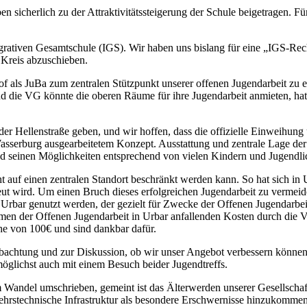
n sicherlich zu der Attraktivitätssteigerung der Schule beigetragen. 
ntegrativen Gesamtschule (IGS). Wir haben uns bislang für eine „IGS-Rec
Kreis abzuschieben.
als JuBa zum zentralen Stützpunkt unserer offenen Jugendarbeit zu e
 und die VG könnte die oberen Räume für ihre Jugendarbeit anmieten, ha
der Hellenstraße geben, und wir hoffen, dass die offizielle Einweihun
asserburg ausgearbeitetem Konzept. Ausstattung und zentrale Lage der
und seinen Möglichkeiten entsprechend von vielen Kindern und Jugendl
t auf einen zentralen Standort beschränkt werden kann. So hat sich in U
reut wird. Um einen Bruch dieses erfolgreichen Jugendarbeit zu vermei
rbar genutzt werden, der gezielt für Zwecke der Offenen Jugendarbeit
men der Offenen Jugendarbeit in Urbar anfallenden Kosten durch die VG
e von 100€ und sind dankbar dafür.
Beobachtung und zur Diskussion, ob wir unser Angebot verbessern könne
 möglichst auch mit einem Besuch beider Jugendtreffs.
Wandel umschrieben, gemeint ist das Älterwerden unserer Gesellschaft
hrstechnische Infrastruktur als besondere Erschwernisse hinzukommen