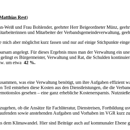
Matthias Rest
)
nn-Weiß und Frau Bohlender, geehrter Herr Beigeordneter Münz, geehrt
tarbeiterinnen und Mitarbeiter der Verbandsgemeindeverwaltung, geehr
e mich aber möglichst kurz fassen und nur auf einige Stichpunkte eing
 sparsam angelegt. Für dieses Ergebnis muss man der Verwaltung ein u
lingt es Bürgermeister, Verwaltung und Rat, die Schulden kontinuierl
zw. um etwa
42 %.
zusammen, was eine Verwaltung benötigt, um ihre Aufgaben effizient 
Teil entstehen diese Kosten aus den Dienstleistungen, die die Verba
 emotionslos gesehen – eine ganz erhebliche Kostenersparnis. Nutznieß
ugehen, ob die Ansätze für Fachliteratur, Dienstreisen, Fortbildung usw
n laufenden sowie anstehenden Aufgaben und Vorhaben im VGR kurz zu
s dem Klimawandel. Hier sind Beiträge auch auf kommunaler Ebene ge