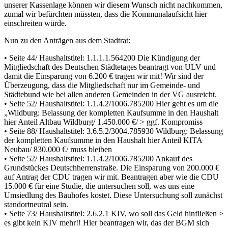
unserer Kassenlage können wir diesem Wunsch nicht nachkommen,
zumal wir befürchten müssten, dass die Kommunalaufsicht hier
einschreiten würde.
Nun zu den Anträgen aus dem Stadtrat:
• Seite 44/ Haushaltstitel: 1.1.1.1.564200 Die Kündigung der
Mitgliedschaft des Deutschen Städtetages beantragt von ULV und
damit die Einsparung von 6.200 € tragen wir mit! Wir sind der
Überzeugung, dass die Mitgliedschaft nur im Gemeinde- und
Städtebund wie bei allen anderen Gemeinden in der VG ausreicht.
• Seite 52/ Haushaltstitel: 1.1.4.2/1006.785200 Hier geht es um die
„Wildburg: Belassung der kompletten Kaufsumme in den Haushalt
hier Anteil Altbau Wildburg/ 1.450.000 €/ > ggf. Kompromiss
• Seite 88/ Haushaltstitel: 3.6.5.2/3004.785930 Wildburg: Belassung
der kompletten Kaufsumme in den Haushalt hier Anteil KITA
Neubau/ 830.000 €/ muss bleiben
• Seite 52/ Haushaltstitel: 1.1.4.2/1006.785200 Ankauf des
Grundstückes Deutschherrenstraße. Die Einsparung von 200.000 €
auf Antrag der CDU tragen wir mit. Beantragen aber wie die CDU
15.000 € für eine Studie, die untersuchen soll, was uns eine
Umsiedlung des Bauhofes kostet. Diese Untersuchung soll zunächst
standortneutral sein.
• Seite 73/ Haushaltstitel: 2.6.2.1 KIV, wo soll das Geld hinfließen >
es gibt kein KIV mehr!! Hier beantragen wir, das der BGM sich