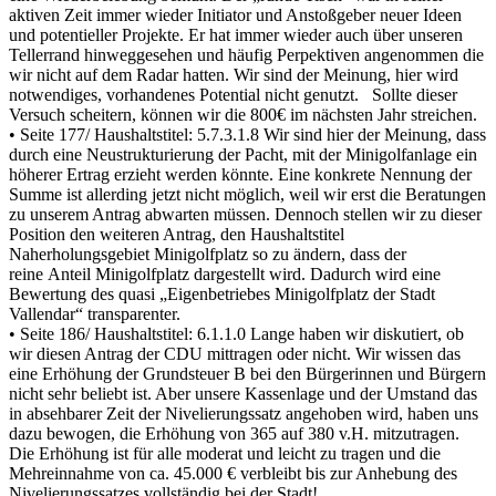
aktiven Zeit immer wieder Initiator und Anstoßgeber neuer Ideen
und potentieller Projekte. Er hat immer wieder auch über unseren
Tellerrand hinweggesehen und häufig Perpektiven angenommen die
wir nicht auf dem Radar hatten. Wir sind der Meinung, hier wird
notwendiges, vorhandenes Potential nicht genutzt. Sollte dieser
Versuch scheitern, können wir die 800€ im nächsten Jahr streichen.
• Seite 177/ Haushaltstitel: 5.7.3.1.8 Wir sind hier der Meinung, dass
durch eine Neustrukturierung der Pacht, mit der Minigolfanlage ein
höherer Ertrag erzieht werden könnte. Eine konkrete Nennung der
Summe ist allerding jetzt nicht möglich, weil wir erst die Beratungen
zu unserem Antrag abwarten müssen. Dennoch stellen wir zu dieser
Position den weiteren Antrag, den Haushaltstitel
Naherholungsgebiet Minigolfplatz so zu ändern, dass der
reine Anteil Minigolfplatz dargestellt wird. Dadurch wird eine
Bewertung des quasi „Eigenbetriebes Minigolfplatz der Stadt
Vallendar“ transparenter.
• Seite 186/ Haushaltstitel: 6.1.1.0 Lange haben wir diskutiert, ob
wir diesen Antrag der CDU mittragen oder nicht. Wir wissen das
eine Erhöhung der Grundsteuer B bei den Bürgerinnen und Bürgern
nicht sehr beliebt ist. Aber unsere Kassenlage und der Umstand das
in absehbarer Zeit der Nivelierungssatz angehoben wird, haben uns
dazu bewogen, die Erhöhung von 365 auf 380 v.H. mitzutragen.
Die Erhöhung ist für alle moderat und leicht zu tragen und die
Mehreinnahme von ca. 45.000 € verbleibt bis zur Anhebung des
Nivelierungssatzes vollständig bei der Stadt!