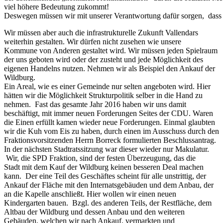
viel höhere Bedeutung zukommt!
Deswegen müssen wir mit unserer Verantwortung dafür sorgen, dass 
Wir müssen aber auch die infrastrukturelle Zukunft Vallendars
weiterhin gestalten. Wir dürfen nicht zusehen wie unsere
Kommune von Anderen gestaltet wird. Wir müssen jeden Spielraum
der uns geboten wird oder der zusteht und jede Möglichkeit des
eigenen Handelns nutzen. Nehmen wir als Beispiel den Ankauf der
Wildburg.
Ein Areal, wie es einer Gemeinde nur selten angeboten wird. Hier
hätten wir die Möglichkeit Strukturpolitik selber in die Hand zu
nehmen. Fast das gesamte Jahr 2016 haben wir uns damit
beschäftigt, mit immer neuen Forderungen Seites der CDU. Waren
die Einen erfüllt kamen wieder neue Forderungen. Einmal glaubten
wir die Kuh vom Eis zu haben, durch einen im Ausschuss durch den
Fraktionsvorsitzenden Herrn Borreck formulierten Beschlussantrag.
In der nächsten Stadtratssitzung war dieser wieder nur Makulatur.
Wir, die SPD Fraktion, sind der festen Überzeugung, das die
Stadt mit dem Kauf der Wildburg keinen besseren Deal machen
kann. Der eine Teil des Geschäftes scheint für alle unstrittig, der
Ankauf der Fläche mit den Internatsgebäuden und dem Anbau, der
an die Kapelle anschließt. Hier wollen wir einen neuen
Kindergarten bauen. Bzgl. des anderen Teils, der Restfläche, dem
Altbau der Wildburg und dessen Anbau und den weiteren
Gebäuden, welchen wir nach Ankauf, vermarkten und