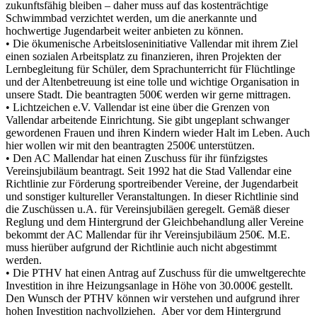
zukunftsfähig bleiben – daher muss auf das kostenträchtige
Schwimmbad verzichtet werden, um die anerkannte und
hochwertige Jugendarbeit weiter anbieten zu können.
• Die ökumenische Arbeitsloseninitiative Vallendar mit ihrem Ziel
einen sozialen Arbeitsplatz zu finanzieren, ihren Projekten der
Lernbegleitung für Schüler, dem Sprachunterricht für Flüchtlinge
und der Altenbetreuung ist eine tolle und wichtige Organisation in
unsere Stadt. Die beantragten 500€ werden wir gerne mittragen.
• Lichtzeichen e.V. Vallendar ist eine über die Grenzen von
Vallendar arbeitende Einrichtung. Sie gibt ungeplant schwanger
gewordenen Frauen und ihren Kindern wieder Halt im Leben. Auch
hier wollen wir mit den beantragten 2500€ unterstützen.
• Den AC Mallendar hat einen Zuschuss für ihr fünfzigstes
Vereinsjubiläum beantragt. Seit 1992 hat die Stad Vallendar eine
Richtlinie zur Förderung sportreibender Vereine, der Jugendarbeit
und sonstiger kultureller Veranstaltungen. In dieser Richtlinie sind
die Zuschüssen u.A. für Vereinsjubiläen geregelt. Gemäß dieser
Reglung und dem Hintergrund der Gleichbehandlung aller Vereine
bekommt der AC Mallendar für ihr Vereinsjubiläum 250€. M.E.
muss hierüber aufgrund der Richtlinie auch nicht abgestimmt
werden.
• Die PTHV hat einen Antrag auf Zuschuss für die umweltgerechte
Investition in ihre Heizungsanlage in Höhe von 30.000€ gestellt.
Den Wunsch der PTHV können wir verstehen und aufgrund ihrer
hohen Investition nachvollziehen. Aber vor dem Hintergrund