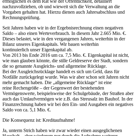
ermöglichen es dem Rat wie der Öffentlichkeit, detailliert
nachzuvollziehen, ob und wieweit sich die Verwaltung an die
Vorgaben gehalten hat. Hierzu dienen auch Jahresabschluss und
Rechnungsprüfung.
Seit Jahren haben wir in der Ergebnisrechnung einen negativen
Saldo – also einen Werteverbrauch. In diesem Jahr 2.665 Mio. €.
Dieses belastet, wie in den vergangenen Jahren, weiterhin in der
Bilanz unseres Eigenkapitals. Wir bauen weiterhin
kontinuierlich unser Eigenkapital ab.
Von 2013 bis Ende 2016 um ca. 7,5 Mio. €. Eigenkapital ist nicht,
wie man glauben könnte, die stille Geldreserve der Stadt, sondern
die so genannte Ausgleichs- und allgemeine Rücklage.
Bei der Ausgleichsrücklage handelt es sich um Geld, dass für
Notfälle zurückgelegt wurde. Was wir aber schon seit Jahren nicht
mehr gemacht haben. Die „allgemeine Rücklage“ ist eine
reine Rechengröße – der Gegenwert der bestehenden
Vermögenswerte, beispielsweise der Schulgebäude, der Straßen aber
auch das Umlaufvermögen wie z.B. das Streusalz im Bauhof. In der
Finanzrechnung haben wir bei den Ein- und Ausgaben ein negatives
Saldo von ca. 5,1 Mio. €.
Die Konsequenz ist: Kreditaufnahme!
Ja, unterm Strich haben wir zwar wieder einen ausgeglichenen
Haushalt – aber wiederum nur durch die Aufnahme weiterer