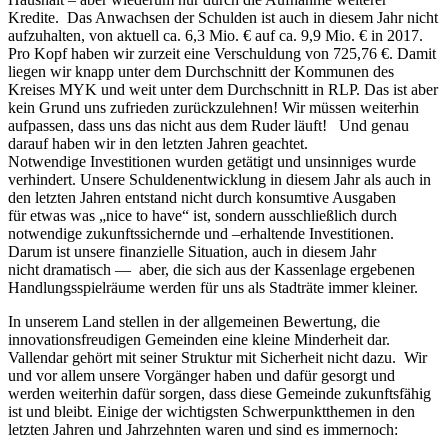
Kredite. Das Anwachsen der Schulden ist auch in diesem Jahr nicht
aufzuhalten, von aktuell ca. 6,3 Mio. € auf ca. 9,9 Mio. € in 2017.
Pro Kopf haben wir zurzeit eine Verschuldung von 725,76 €. Damit
liegen wir knapp unter dem Durchschnitt der Kommunen des
Kreises MYK und weit unter dem Durchschnitt in RLP. Das ist aber
kein Grund uns zufrieden zurückzulehnen! Wir müssen weiterhin
aufpassen, dass uns das nicht aus dem Ruder läuft! Und genau
darauf haben wir in den letzten Jahren geachtet.
Notwendige Investitionen wurden getätigt und unsinniges wurde
verhindert. Unsere Schuldenentwicklung in diesem Jahr als auch in
den letzten Jahren entstand nicht durch konsumtive Ausgaben
für etwas was „nice to have“ ist, sondern ausschließlich durch
notwendige zukunftssichernde und –erhaltende Investitionen.
Darum ist unsere finanzielle Situation, auch in diesem Jahr
nicht dramatisch — aber, die sich aus der Kassenlage ergebenen
Handlungsspielräume werden für uns als Stadträte immer kleiner.
In unserem Land stellen in der allgemeinen Bewertung, die
innovationsfreudigen Gemeinden eine kleine Minderheit dar.
Vallendar gehört mit seiner Struktur mit Sicherheit nicht dazu. Wir
und vor allem unsere Vorgänger haben und dafür gesorgt und
werden weiterhin dafür sorgen, dass diese Gemeinde zukunftsfähig
ist und bleibt. Einige der wichtigsten Schwerpunktthemen in den
letzten Jahren und Jahrzehnten waren und sind es immernoch: