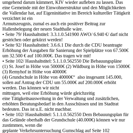
umgehend darum kümmert, KIV wieder aufleben zu lassen. Das
eine Gemeinde mit der Einwohnerstruktur und den Möglichkeiten
die Vallendar hat, auf Eigeninitiative im Bereich kultureller Tätigkeit
verzichtet ist ein
Armutszeugnis, zumal es auch ein positiver Beitrag zur
Hallenbelegung der neuen Stadthalle wäre.
• Seite 79/ Haushaltstitel: 3.3.1.0.541900 AWO/ 6.940 €/ darf nicht
gestrichen oder gekürzt werden!
• Seite 92/ Haushaltstitel: 3.6.6.1 Die durch die CDU beantragte
Erhöhung der Ausgaben für Sanierung der Spielplätze von 67.500€
um 32.500 € auf 100.000€. Das tragen wir mit!
• Seite 102/ Haushaltstitel: 5.1.1.0.562550 Die Bebauungspläne
(1) St. Josef in Höhe von 50000€ (2) Wildburg in Höhe von 15000€
(3) Remyhof in Höhe von 40000€
(4) Grundschule in Höhe von 40000€“ also insgesamt 145.000,
sollen auf Antrag der CDU um 55.000€ auf 200.000€ erhöht
werden. Das können wir nicht
mittragen, weil eine Erhöhung würde gleichzeitig
eine Tätigkeitsausweitung in der Verwaltung und zusätzlichen,
erhöhten Beratungsbedarf in den Ausschüssen und im Stadtrat
bedeuten. Das ist u.E. nicht machbar.
• Seite 102/ Haushaltstitel: 5.1.1.0.562550 Dem Bebauungsplan für
das Gelände oberhalb der Grundschule (40.000€) können wir nur
zustimmen, wenn die
geplante Verkehrsuntersuchung Gumschlag auf Seite 102