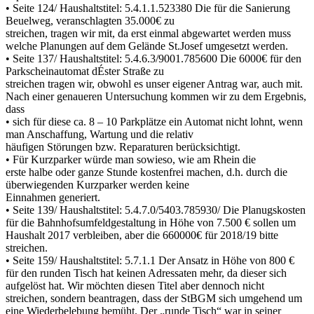
• Seite 124/ Haushaltstitel: 5.4.1.1.523380 Die für die Sanierung
Beuelweg, veranschlagten 35.000€ zu
streichen, tragen wir mit, da erst einmal abgewartet werden muss
welche Planungen auf dem Gelände St.Josef umgesetzt werden.
• Seite 137/ Haushaltstitel: 5.4.6.3/9001.785600 Die 6000€ für den
Parkscheinautomat dÉster Straße zu
streichen tragen wir, obwohl es unser eigener Antrag war, auch mit.
Nach einer genaueren Untersuchung kommen wir zu dem Ergebnis,
dass
• sich für diese ca. 8 – 10 Parkplätze ein Automat nicht lohnt, wenn
man Anschaffung, Wartung und die relativ
häufigen Störungen bzw. Reparaturen berücksichtigt.
• Für Kurzparker würde man sowieso, wie am Rhein die
erste halbe oder ganze Stunde kostenfrei machen, d.h. durch die
überwiegenden Kurzparker werden keine
Einnahmen generiert.
• Seite 139/ Haushaltstitel: 5.4.7.0/5403.785930/ Die Planugskosten
für die Bahnhofsumfeldgestaltung in Höhe von 7.500 € sollen um
Haushalt 2017 verbleiben, aber die 660000€ für 2018/19 bitte
streichen.
• Seite 159/ Haushaltstitel: 5.7.1.1 Der Ansatz in Höhe von 800 €
für den runden Tisch hat keinen Adressaten mehr, da dieser sich
aufgelöst hat. Wir möchten diesen Titel aber dennoch nicht
streichen, sondern beantragen, dass der StBGM sich umgehend um
eine Wiederbelebung bemüht. Der „runde Tisch“ war in seiner