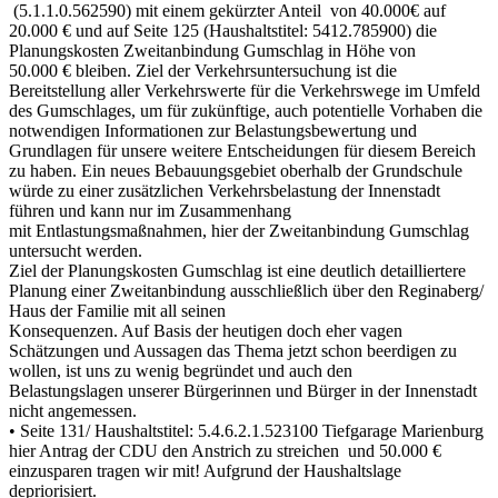
(5.1.1.0.562590) mit einem gekürzter Anteil von 40.000€ auf
20.000 € und auf Seite 125 (Haushaltstitel: 5412.785900) die
Planungskosten Zweitanbindung Gumschlag in Höhe von
50.000 € bleiben. Ziel der Verkehrsuntersuchung ist die
Bereitstellung aller Verkehrswerte für die Verkehrswege im Umfeld
des Gumschlages, um für zukünftige, auch potentielle Vorhaben die
notwendigen Informationen zur Belastungsbewertung und
Grundlagen für unsere weitere Entscheidungen für diesem Bereich
zu haben. Ein neues Bebauungsgebiet oberhalb der Grundschule
würde zu einer zusätzlichen Verkehrsbelastung der Innenstadt
führen und kann nur im Zusammenhang
mit Entlastungsmaßnahmen, hier der Zweitanbindung Gumschlag
untersucht werden.
Ziel der Planungskosten Gumschlag ist eine deutlich detailliertere
Planung einer Zweitanbindung ausschließlich über den Reginaberg/
Haus der Familie mit all seinen
Konsequenzen. Auf Basis der heutigen doch eher vagen
Schätzungen und Aussagen das Thema jetzt schon beerdigen zu
wollen, ist uns zu wenig begründet und auch den
Belastungslagen unserer Bürgerinnen und Bürger in der Innenstadt
nicht angemessen.
• Seite 131/ Haushaltstitel: 5.4.6.2.1.523100 Tiefgarage Marienburg
hier Antrag der CDU den Anstrich zu streichen und 50.000 €
einzusparen tragen wir mit! Aufgrund der Haushaltslage
depriorisiert.