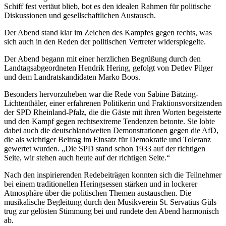
Schiff fest vertäut blieb, bot es den idealen Rahmen für politische
Diskussionen und gesellschaftlichen Austausch.
Der Abend stand klar im Zeichen des Kampfes gegen rechts, was
sich auch in den Reden der politischen Vertreter widerspiegelte.
Der Abend begann mit einer herzlichen Begrüßung durch den
Landtagsabgeordneten Hendrik Hering, gefolgt von Detlev Pilger
und dem Landratskandidaten Marko Boos.
Besonders hervorzuheben war die Rede von Sabine Bätzing-
Lichtenthäler, einer erfahrenen Politikerin und Fraktionsvorsitzenden
der SPD Rheinland-Pfalz, die die Gäste mit ihren Worten begeisterte
und den Kampf gegen rechtsextreme Tendenzen betonte. Sie lobte
dabei auch die deutschlandweiten Demonstrationen gegen die AfD,
die als wichtiger Beitrag im Einsatz für Demokratie und Toleranz
gewertet wurden. „Die SPD stand schon 1933 auf der richtigen
Seite, wir stehen auch heute auf der richtigen Seite.“
Nach den inspirierenden Redebeiträgen konnten sich die Teilnehmer
bei einem traditionellen Heringsessen stärken und in lockerer
Atmosphäre über die politischen Themen austauschen. Die
musikalische Begleitung durch den Musikverein St. Servatius Güls
trug zur gelösten Stimmung bei und rundete den Abend harmonisch
ab.