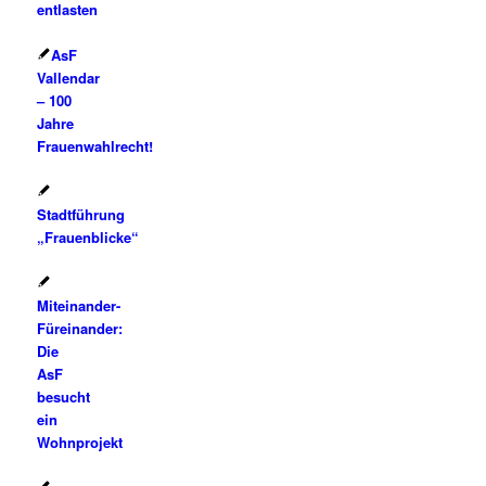
entlasten
AsF
Vallendar
– 100
Jahre
Frauenwahlrecht!
Stadtführung
„Frauenblicke“
Miteinander-
Füreinander:
Die
AsF
besucht
ein
Wohnprojekt